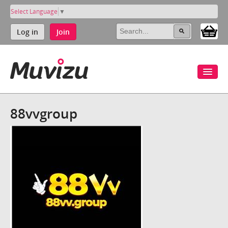
Select Language
▼
Log in
Join
88vvgroup