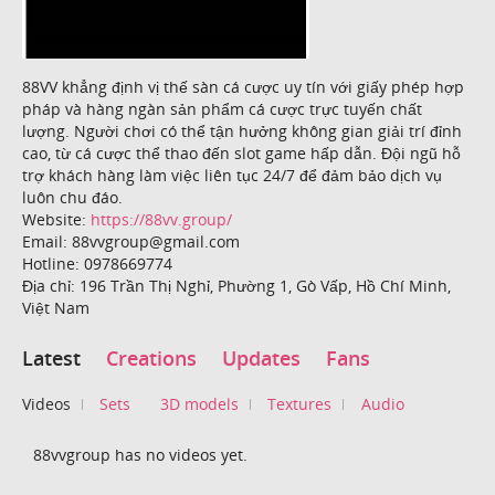
88VV khẳng định vị thế sàn cá cược uy tín với giấy phép hợp
pháp và hàng ngàn sản phẩm cá cược trực tuyến chất
lượng. Người chơi có thể tận hưởng không gian giải trí đỉnh
cao, từ cá cược thể thao đến slot game hấp dẫn. Đội ngũ hỗ
trợ khách hàng làm việc liên tục 24/7 để đảm bảo dịch vụ
luôn chu đáo.
Website:
https://88vv.group/
Email: 88vvgroup@gmail.com
Hotline: 0978669774
Địa chỉ: 196 Trần Thị Nghỉ, Phường 1, Gò Vấp, Hồ Chí Minh,
Việt Nam
Latest
Creations
Updates
Fans
Videos
Sets
3D models
Textures
Audio
88vvgroup has no videos yet.