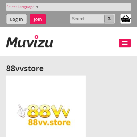
Select Language
▼
Log in
Join
88vvstore