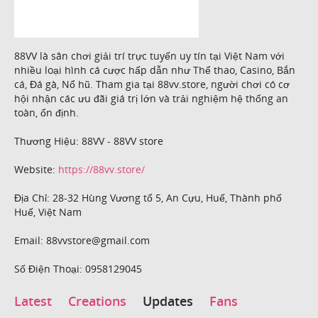
88VV là sân chơi giải trí trực tuyến uy tín tại Việt Nam với
nhiều loại hình cá cược hấp dẫn như Thể thao, Casino, Bắn
cá, Đá gà, Nổ hũ. Tham gia tại 88vv.store, người chơi có cơ
hội nhận các ưu đãi giá trị lớn và trải nghiệm hệ thống an
toàn, ổn định.
Thương Hiệu: 88VV - 88VV store
Website:
https://88vv.store/
Địa Chỉ: 28-32 Hùng Vương tổ 5, An Cựu, Huế, Thành phố
Huế, Việt Nam
Email: 88vvstore@gmail.com
Số Điện Thoại: 0958129045
Latest
Creations
Updates
Fans