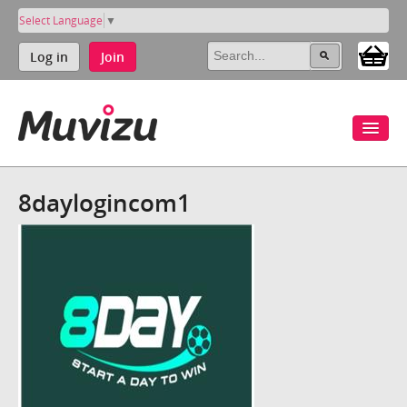
Select Language
▼
Log in
Join
8daylogincom1