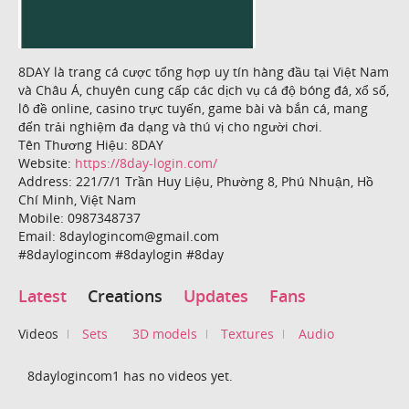
8DAY là trang cá cược tổng hợp uy tín hàng đầu tại Việt Nam
và Châu Á, chuyên cung cấp các dịch vụ cá độ bóng đá, xổ số,
lô đề online, casino trực tuyến, game bài và bắn cá, mang
đến trải nghiệm đa dạng và thú vị cho người chơi.
Tên Thương Hiệu: 8DAY
Website:
https://8day-login.com/
Address: 221/7/1 Trần Huy Liệu, Phường 8, Phú Nhuận, Hồ
Chí Minh, Việt Nam
Mobile: 0987348737
Email: 8daylogincom@gmail.com
#8daylogincom #8daylogin #8day
Latest
Creations
Updates
Fans
Videos
Sets
3D models
Textures
Audio
8daylogincom1 has no videos yet.