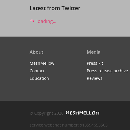
Latest from Twitter
Loading...
About
Media
MeshMellow
Press kit
Contact
Press release archive
Education
Reviews
© Copyright 2026
service webchat number: x13594653503