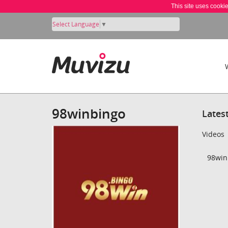
This site uses cooki
Select Language
▼
98winbingo
Lates
Videos
98win