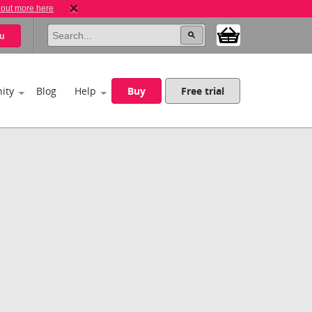
 out more here
u
ity
Blog
Help
Buy
Free trial