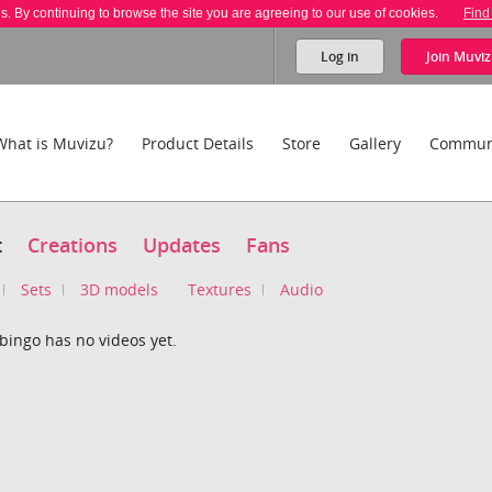
es. By continuing to browse the site you are agreeing to our use of cookies.
Find
Log in
Join
Muviz
What is Muvizu?
Product Details
Store
Gallery
Commun
t
Creations
Updates
Fans
Sets
3D models
Textures
Audio
bingo has no videos yet.