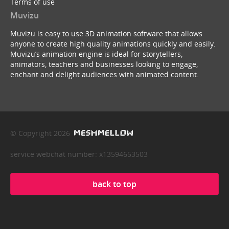
Terms of use
Muvizu
Muvizu is easy to use 3D animation software that allows
anyone to create high quality animations quickly and easily.
Muvizu’s animation engine is ideal for storytellers,
animators, teachers and businesses looking to engage,
enchant and delight audiences with animated content.
© Copyright 2026
service webchat number: x13594653503
back to top