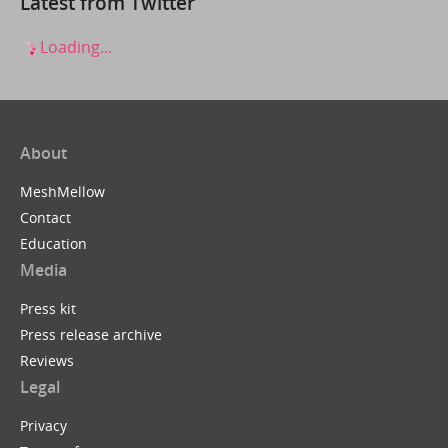
Latest from Twitter
Loading...
About
MeshMellow
Contact
Education
Media
Press kit
Press release archive
Reviews
Legal
Privacy