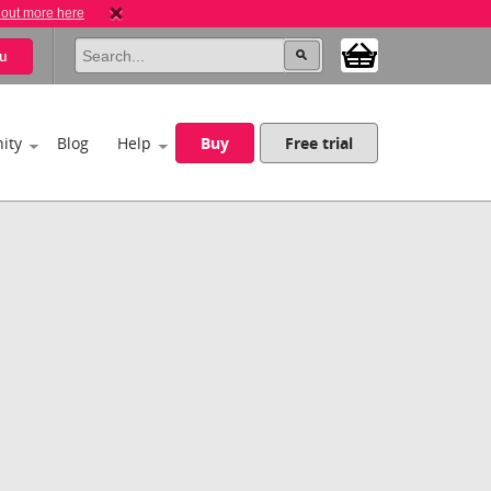
 out more here
u
ity
Blog
Help
Buy
Free trial