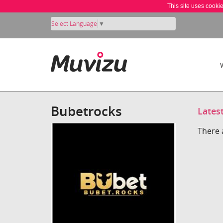
This site uses cooki
Select Language
▼
Bubetrocks
Lates
There 