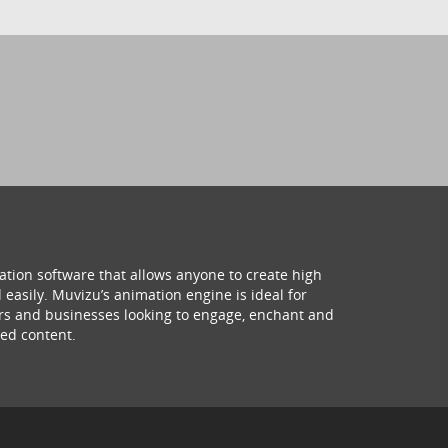
ation software that allows anyone to create high
 easily. Muvizu’s animation engine is ideal for
hers and businesses looking to engage, enchant and
ed content.