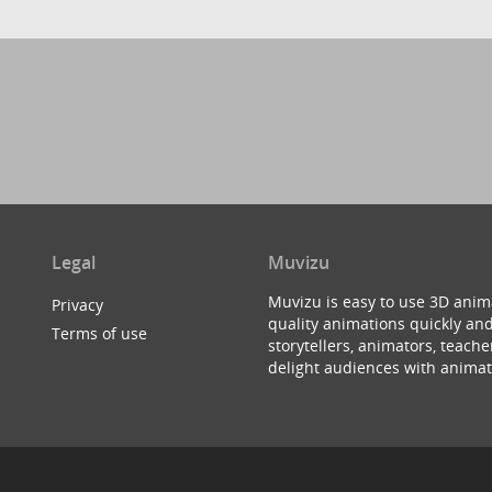
Legal
Muvizu
Muvizu is easy to use 3D anim
Privacy
quality animations quickly and
Terms of use
storytellers, animators, teac
delight audiences with animat