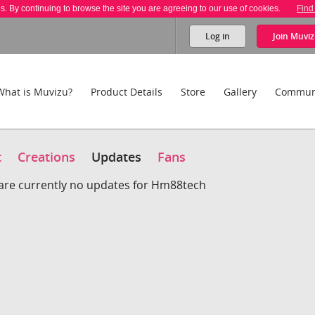
es. By continuing to browse the site you are agreeing to our use of cookies.
Find
Log in
Join
Muviz
What is Muvizu?
Product Details
Store
Gallery
Commun
t
Creations
Updates
Fans
are currently no updates for Hm88tech