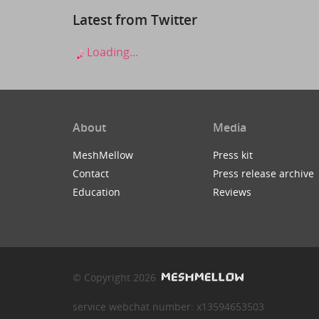
Latest from Twitter
Loading...
About
Media
MeshMellow
Press kit
Contact
Press release archive
Education
Reviews
© Copyright 2026
service webchat number: x13594653503