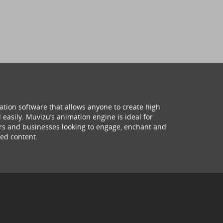
ation software that allows anyone to create high
 easily. Muvizu’s animation engine is ideal for
hers and businesses looking to engage, enchant and
ed content.