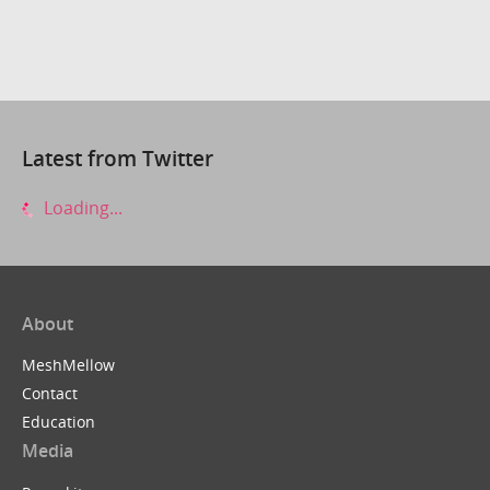
Latest from Twitter
Loading...
About
MeshMellow
Contact
Education
Media