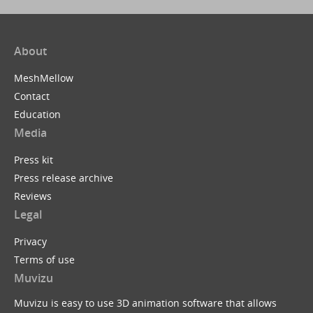
About
MeshMellow
Contact
Education
Media
Press kit
Press release archive
Reviews
Legal
Privacy
Terms of use
Muvizu
Muvizu is easy to use 3D animation software that allows