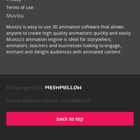
Terms of use
Muvizu
Muvizu is easy to use 3D animation software that allows
anyone to create high quality animations quickly and easily.
Muvizu’s animation engine is ideal for storytellers,
animators, teachers and businesses looking to engage,
enchant and delight audiences with animated content.
© Copyright 2026
service webchat number: x13594653503
back to top