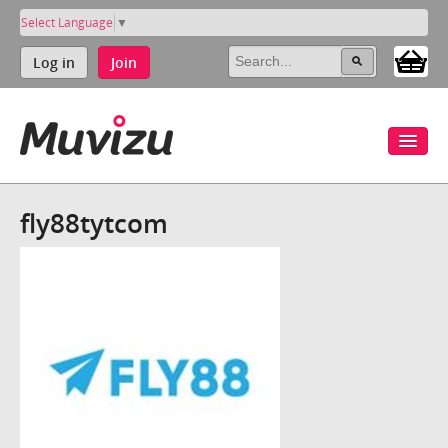
Select Language
▼
Log in
Join
fly88tytcom