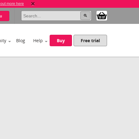
 out more here
u
ity
Blog
Help
Buy
Free trial