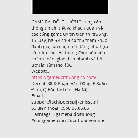
GAME BÀI ĐỔI THƯỞNG cung cấp
thông tin chi tiết và khách quan về
các cổng game uy tín trên thị trường.
Tại đây, người chơi có thể tham khảo
đánh giá, lựa chọn nền tảng phù hợp
với nhu cầu. Hệ thống đảm bảo tiêu
chí an toàn, giao dịch nhanh và hỗ
trợ tận tâm mọi lúc.
Website:
https://gamedoithuong.co.com/
Địa chỉ: 88 Đ.Phạm Văn Đồng, P.Xuân
Đỉnh, Q.Bắc Từ Liêm, Hà Nội
Email:
support@schipperspijkenisse.nl
Số điện thoại: 0968.86.86.86
Hashtags: #gamebaidoithuong
#conggameuytin #doithuongonline