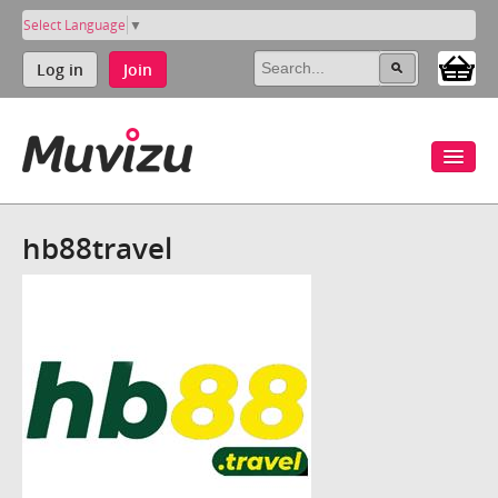
Select Language
▼
Log in
Join
hb88travel