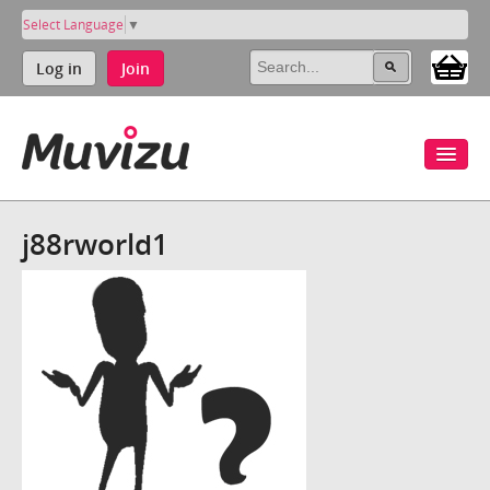
Select Language
▼
Log in
Join
j88rworld1