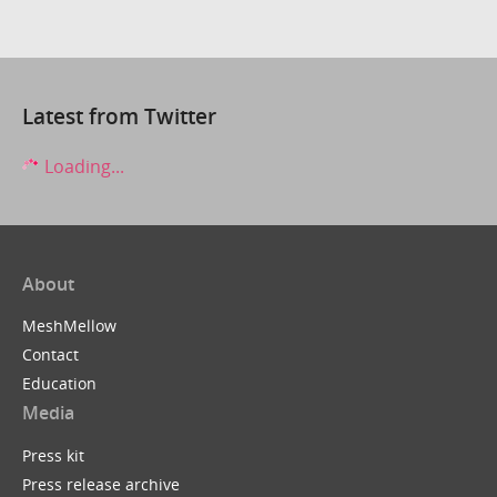
Latest from Twitter
Loading...
About
MeshMellow
Contact
Education
Media
Press kit
Press release archive