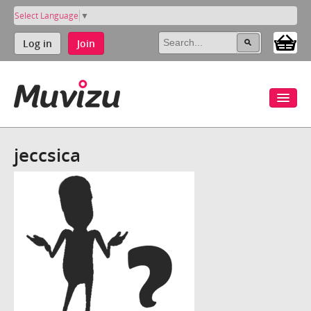
Select Language
▼
Log in
Join
jeccsica