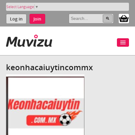
Select Language
▼
Log in
Join
keonhacaiuytincommx