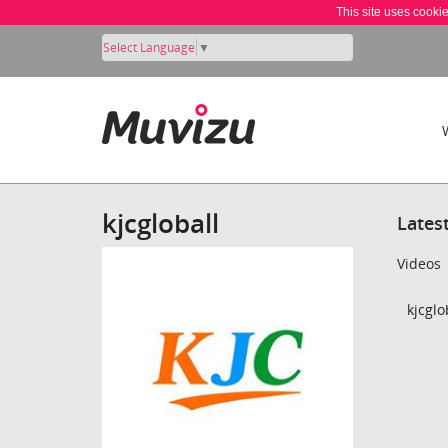
This site uses cooki
Select Language
▼
kjcgloball
Lates
Videos
kjcglo