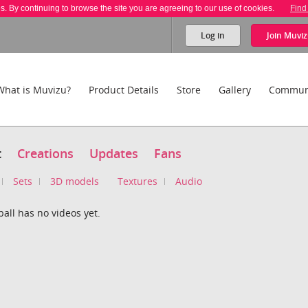
es. By continuing to browse the site you are agreeing to our use of cookies.
Find
Log in
Join
Muviz
What is Muvizu?
Product Details
Store
Gallery
Commun
t
Creations
Updates
Fans
Sets
3D models
Textures
Audio
ball has no videos yet.