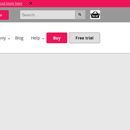
 out more here
u
ity
Blog
Help
Buy
Free trial