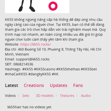
KK55 không ngừng nâng cấp hệ thống để đáp ứng nhu cầu
ngày càng cao của người chơi. Tại KK55, bạn có thể dễ dàng
tham gia các trò chơi hấp dẫn với trải nghiệm mượt mà. Quy
trình nạp rút nhanh, an toàn cùng nhiều ưu đãi giá trị giúp
người chơi luôn cảm thấy yên tâm khi tham gia.
Website:
https://kk55.rocks/
Địa chỉ: 460 Đường Số 10, Phường 8, Thông Tây Hội, Hồ Chí
Minh, Vietnam
Email: support@kk55.rocks
SĐT: 0868214536
Hashtags: #KK55 #KK55casino #KK55thethao #KK55bet
#nhaCaiKK55 #dangkyKK55 #KK
Latest
Creations
Updates
Fans
Videos
Sets
3D models
Textures
Audio
kk55hair has no videos yet.