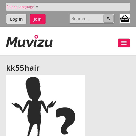
Select Language
▼
Log in
Join
kk55hair