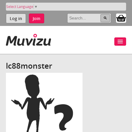
Select Language
▼
Log in
Join
lc88monster