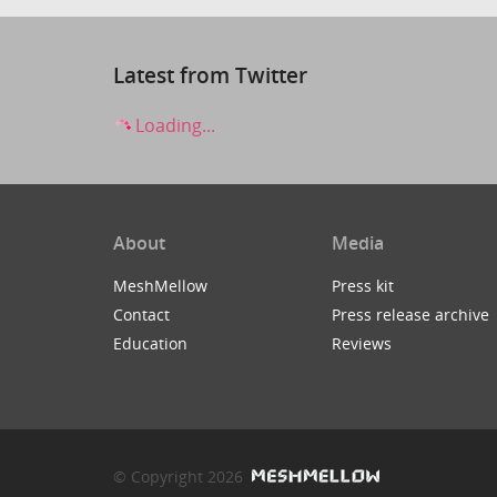
Latest from Twitter
Loading...
About
Media
MeshMellow
Press kit
Contact
Press release archive
Education
Reviews
© Copyright 2026