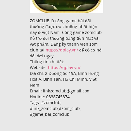
ZOMCLUB là cổng game bài đổi
thưởng được ưu chuộng nhất hiện
nay ở Việt Nam. Cổng game zomclub
hỗ trợ đổi thưởng bằng tiền mặt và
vật phẩm. Đăng ký thành viên zom
club tại
https://qplay.vn/
để có cơ hội
đối đời ngay.
Thông tin chi tiết:
Website:
https://qplay.vn/
Địa chỉ: 2 Đường Số 19A, Bình Hưng
Hoà A, Bình Tân, Hồ Chí Minh, Việt
Nam
Email: linkzomclub@gmail.com
Hotline: 0338745874
Tags: #zomclub,
#link_zomclub,#zom_club,
#game_bài_zomclub