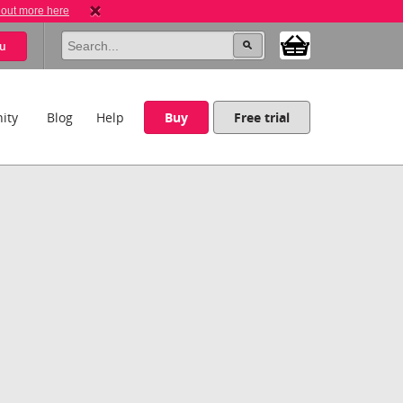
 out more here
u
ity
Blog
Help
Buy
Free trial