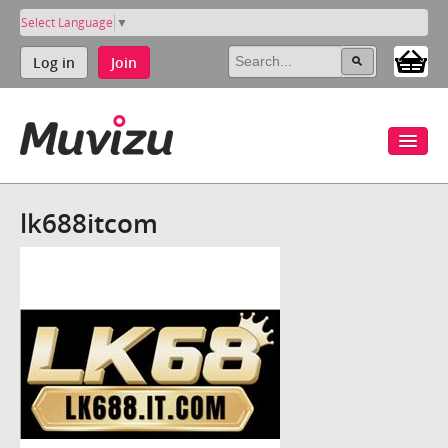
Select Language
▼
Log in
Join
lk688itcom