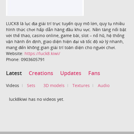
LUCK8 là lục địa giải trí trực tuyến quy mô lớn, quy tụ nhiều
hình thức chơi hấp dẫn hàng đầu khu vực. Nền tảng nổi bật
với thể thao, casino online, game bài, slot – nổ hũ, hệ thống
vận hành ổn định, giao diện hiện đại và tốc độ xử lý nhanh,
mang đến không gian giải trí toàn diện cho người chơi.
Website:
https://luck8.kiwi/
Phone: 0903605791
Latest
Creations
Updates
Fans
Videos
Sets
3D models
Textures
Audio
luck8kiwi has no videos yet.