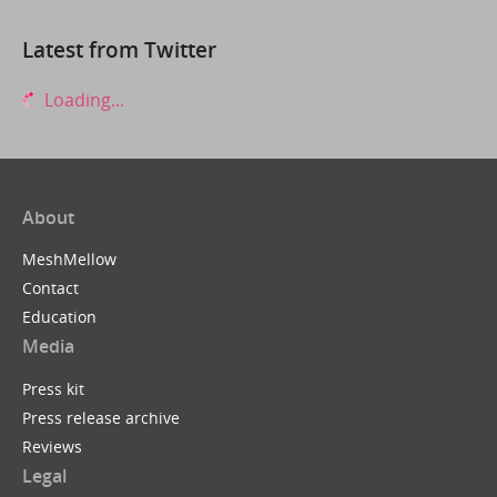
Latest from Twitter
Loading...
About
MeshMellow
Contact
Education
Media
Press kit
Press release archive
Reviews
Legal