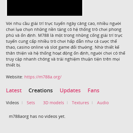
Với nhu cầu giải trí trực tuyến ngày càng cao, nhiều người
chơi lựa chọn những nền tảng có hệ thống trò chơi phong
phú và ổn định. M788 là một trong những cổng giải trí trực
tuyến cung cấp nhiều trò chơi hấp dẫn như cá cược thể
thao, casino online và slot game đổi thưởng. Nhờ thiết kế
thân thiện và hệ thống hoạt động ổn định, người chơi có thể
truy cập nhanh chóng và trải nghiệm thuận tiện trên mọi
thiết bị.
Website:
https://m788a.org/
Latest
Creations
Updates
Fans
Videos
Sets
3D models
Textures
Audio
m788aorg has no videos yet.