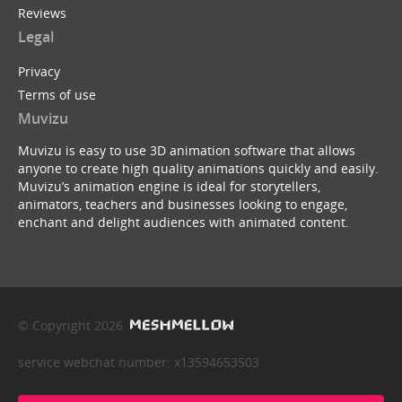
Reviews
Legal
Privacy
Terms of use
Muvizu
Muvizu is easy to use 3D animation software that allows
anyone to create high quality animations quickly and easily.
Muvizu’s animation engine is ideal for storytellers,
animators, teachers and businesses looking to engage,
enchant and delight audiences with animated content.
© Copyright 2026
service webchat number: x13594653503