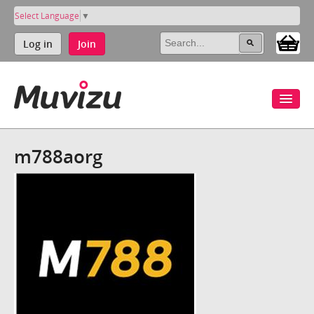
Select Language
▼
Log in
Join
m788aorg