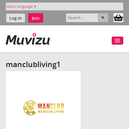
Select Language
▼
Log in
Join
manclubliving1