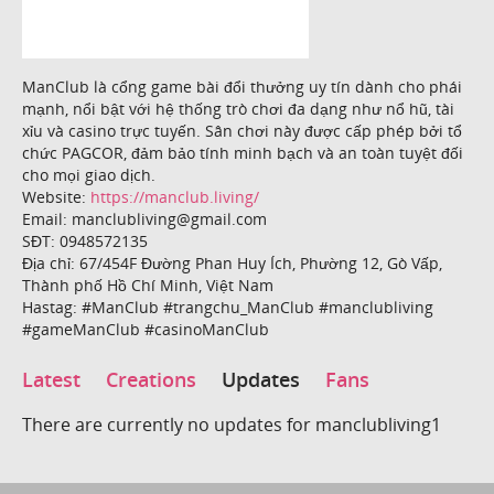
ManClub là cổng game bài đổi thưởng uy tín dành cho phái
mạnh, nổi bật với hệ thống trò chơi đa dạng như nổ hũ, tài
xỉu và casino trực tuyến. Sân chơi này được cấp phép bởi tổ
chức PAGCOR, đảm bảo tính minh bạch và an toàn tuyệt đối
cho mọi giao dịch.
Website:
https://manclub.living/
Email: manclubliving@gmail.com
SĐT: 0948572135
Địa chỉ: 67/454F Đường Phan Huy Ích, Phường 12, Gò Vấp,
Thành phố Hồ Chí Minh, Việt Nam
Hastag: #ManClub #trangchu_ManClub #manclubliving
#gameManClub #casinoManClub
Latest
Creations
Updates
Fans
There are currently no updates for manclubliving1