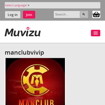
Select Language
▼
Log in
Join
manclubvivip