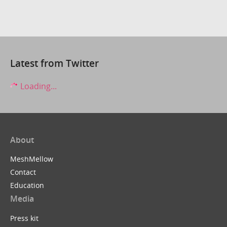
Latest from Twitter
Loading...
About
MeshMellow
Contact
Education
Media
Press kit