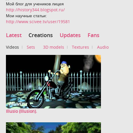
Мой блог для учеников лицея
http://history344.blogspot.ru/
Мои научные статьи:
http://www.scivee.tv/user/19581
Latest
Creations
Updates
Fans
Videos
Sets
3D models
Textures
Audio
Illusio (Illusion).