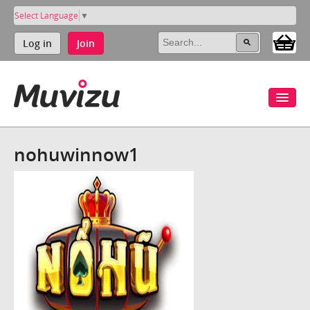
Select Language
▼
Log in
Join
nohuwinnow1