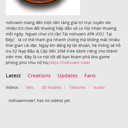
nohuwin mang đến một nền tảng giải trí trực tuyến với
nhiều trò chơi đổi thưởng hấp dẫn và cơ hội nhận thưởng
mỗi ngày. Người chơi chỉ cần Tải nohuwin APK iOS〖Tại
Đây〗 là có thể tham gia nhanh chóng mà không mất nhiều
thời gian cài đặt. Ngay khi đăng ký tài khoản, hệ thống sẽ hỗ
trợ X2 Nạp Đầu & Cấp Vốn 20M Free dành riêng cho thành
viên mới. Đây là cơ hội tốt để bạn khám phá kho game
phong phú như nổ hũ,
https://nohuwin.now/
Latest
Creations
Updates
Fans
Videos
Sets
3D models
Textures
Audio
nohuwinnow1 has no videos yet.