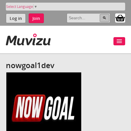
Select Language
▼
Log in
Join
nowgoal1dev