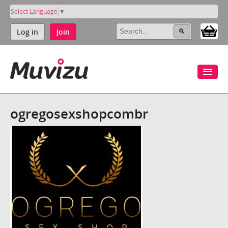
Select Language
▼
Log in
Join
ogregosexshopcombr