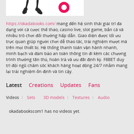
https://okadabooks.com/
mang đến hệ sinh thái giải trí đa
dạng với cá cược thể thao, casino live, slot game, bắn cá và
nhiều trò chơi đổi thưởng hấp dẫn. Giao diện được tối ưu
trực quan giúp người chơi dễ thao tác, trải nghiệm mượt mà
trên mọi thiết bị. Hệ thống thanh toán vận hành nhanh,
minh bạch và đảm bảo an toàn thông tin đi kèm các chương
trình thưởng tân thủ, hoàn trả và ưu đãi định kỳ. F8BET duy
trì đội ngũ chăm sóc khách hàng hoạt động 24/7 nhằm mang
lại trải nghiệm ổn định và tin cậy.
Latest
Creations
Updates
Fans
Videos
Sets
3D models
Textures
Audio
okadabookscom1 has no videos yet.