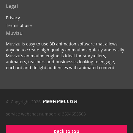
Legal
Privacy
Terms of use
Muvizu
Muvizu is easy to use 3D animation software that allows
anyone to create high quality animations quickly and easily.
Muvizu’s animation engine is ideal for storytellers,
animators, teachers and businesses looking to engage,
enchant and delight audiences with animated content.
© Copyright 2026
service webchat number: x13594653503
back to top