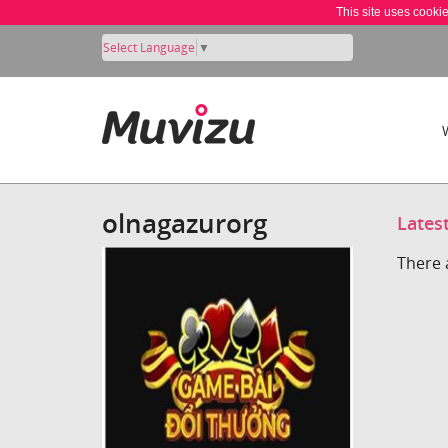
This site uses cooki
Select Language
▼
olnagazurorg
Lates
There 