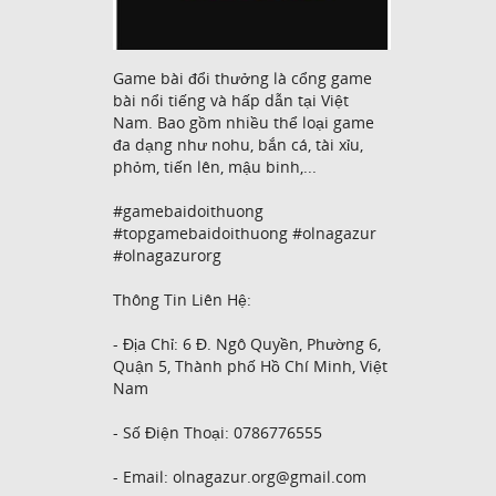
Game bài đổi thưởng là cổng game
bài nổi tiếng và hấp dẫn tại Việt
Nam. Bao gồm nhiều thể loại game
đa dạng như nohu, bắn cá, tài xỉu,
phỏm, tiến lên, mậu binh,...
#gamebaidoithuong
#topgamebaidoithuong #olnagazur
#olnagazurorg
Thông Tin Liên Hệ:
- Địa Chỉ: 6 Đ. Ngô Quyền, Phường 6,
Quận 5, Thành phố Hồ Chí Minh, Việt
Nam
- Số Điện Thoại: 0786776555
- Email: olnagazur.org@gmail.com