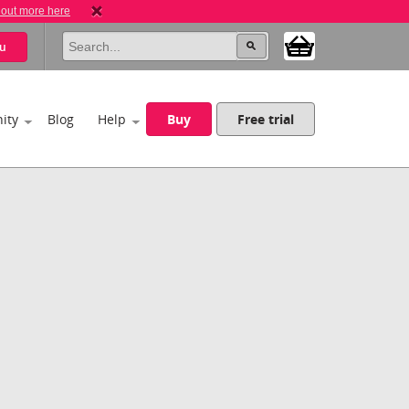
 out more here
u
ity
Blog
Help
Buy
Free trial