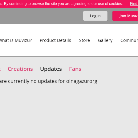
es. By continuing to browse the site you are agreeing to our use of cookies.
Find
Log in
Join
Muviz
What is Muvizu?
Product Details
Store
Gallery
Commun
t
Creations
Updates
Fans
are currently no updates for olnagazurorg