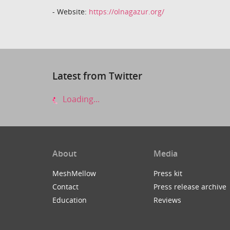
- Website:
https://olnagazur.org/
Latest from Twitter
Loading...
About
Media
MeshMellow
Press kit
Contact
Press release archive
Education
Reviews