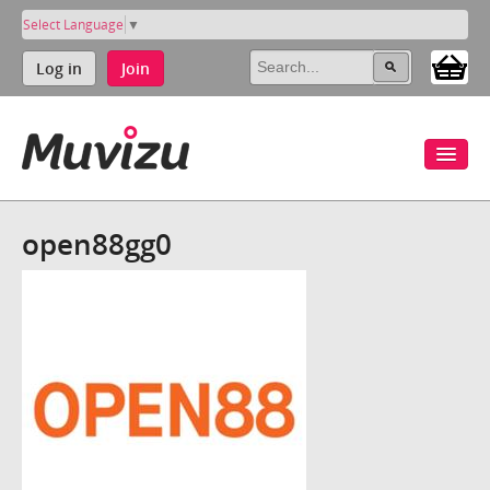
Select Language
▼
Log in
Join
open88gg0