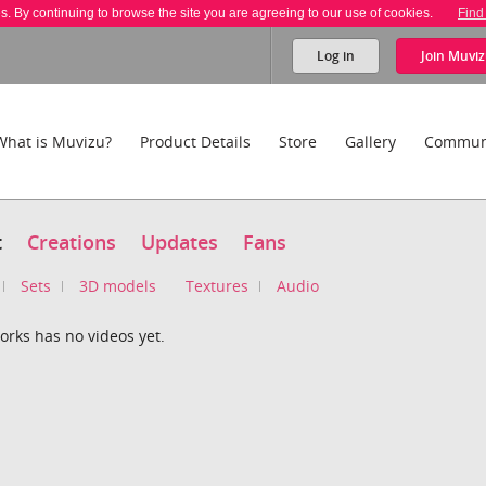
es. By continuing to browse the site you are agreeing to our use of cookies.
Find
Log in
Join
Muviz
What is Muvizu?
Product Details
Store
Gallery
Commun
t
Creations
Updates
Fans
Sets
3D models
Textures
Audio
orks has no videos yet.