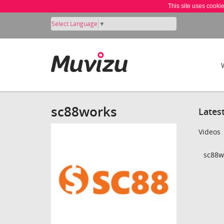
This site uses cooki
Select Language
▼
sc88works
Lates
Videos
sc88w