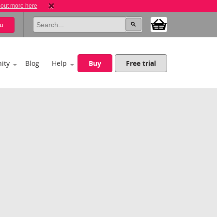
 out more here
u
ity
Blog
Help
Buy
Free trial