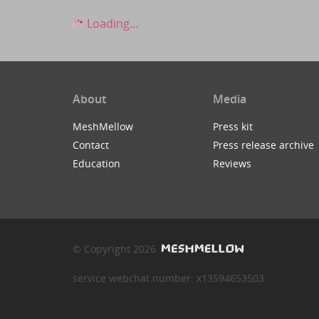
Loading...
About
Media
MeshMellow
Press kit
Contact
Press release archive
Education
Reviews
© Copyright 2026
service webchat number: x13594653503