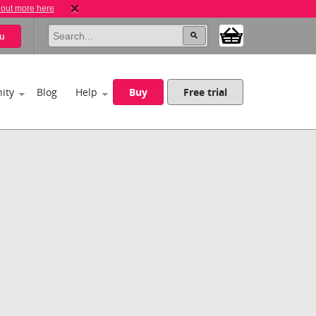
 out more here
u
ity
Blog
Help
Buy
Free trial