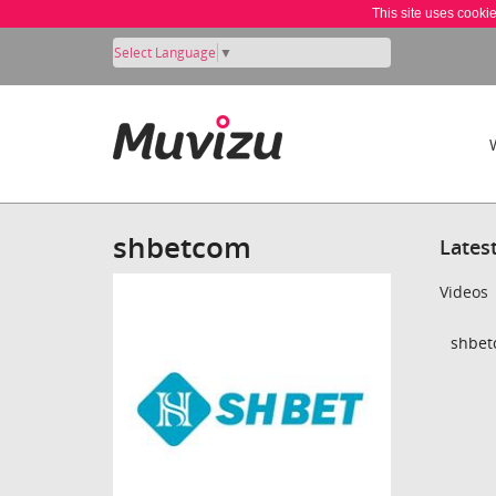
This site uses cooki
Select Language
▼
shbetcom
Lates
Videos
shbet