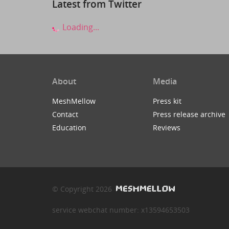
Latest from Twitter
Loading...
About
Media
MeshMellow
Press kit
Contact
Press release archive
Education
Reviews
© Copyright 2026
service webchat number: x13594653503