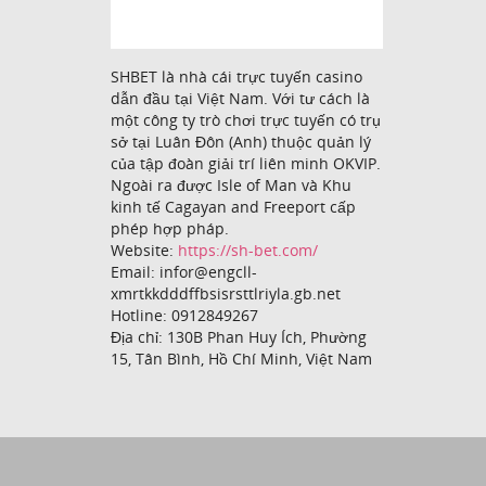
SHBET là nhà cái trực tuyến casino
dẫn đầu tại Việt Nam. Với tư cách là
một công ty trò chơi trực tuyến có trụ
sở tại Luân Đôn (Anh) thuộc quản lý
của tập đoàn giải trí liên minh OKVIP.
Ngoài ra được Isle of Man và Khu
kinh tế Cagayan and Freeport cấp
phép hợp pháp.
Website:
https://sh-bet.com/
Email: infor@engcll-
xmrtkkdddffbsisrsttlriyla.gb.net
Hotline: 0912849267
Địa chỉ: 130B Phan Huy Ích, Phường
15, Tân Bình, Hồ Chí Minh, Việt Nam