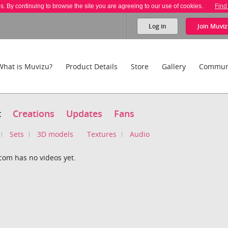
es. By continuing to browse the site you are agreeing to our use of cookies.
Find
Log in
Join
Muviz
What is Muvizu?
Product Details
Store
Gallery
Commun
t
Creations
Updates
Fans
Sets
3D models
Textures
Audio
com has no videos yet.