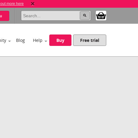
 out more here
u
ity
Blog
Help
Buy
Free trial