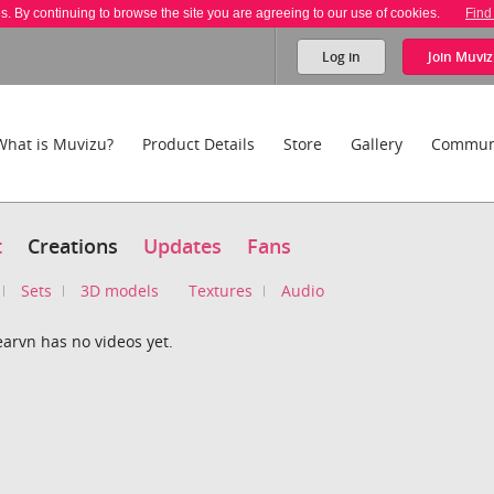
es. By continuing to browse the site you are agreeing to our use of cookies.
Find
Log in
Join
Muviz
What is Muvizu?
Product Details
Store
Gallery
Commun
t
Creations
Updates
Fans
Sets
3D models
Textures
Audio
arvn has no videos yet.