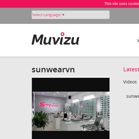
This site uses cooki
Select Language
▼
sunwearvn
Lates
Videos
sunwe