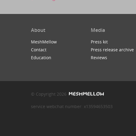
About
Media
MeshMellow
Press kit
Contact
Press release archive
Education
Reviews
© Copyright 2026
service webchat number: x13594653503