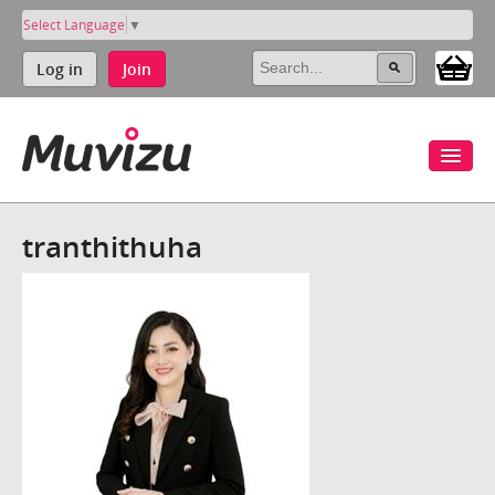
Select Language
▼
Log in
Join
tranthithuha