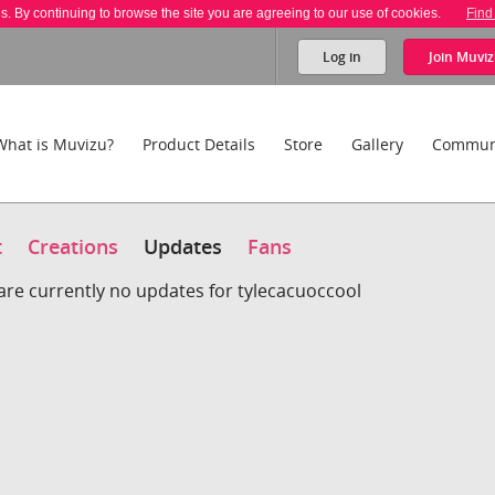
es. By continuing to browse the site you are agreeing to our use of cookies.
Find
Log in
Join
Muviz
What is Muvizu?
Product Details
Store
Gallery
Commun
t
Creations
Updates
Fans
are currently no updates for tylecacuoccool