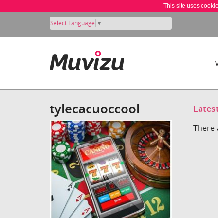
This site uses cooki
Select Language
▼
tylecacuoccool
Lates
There 