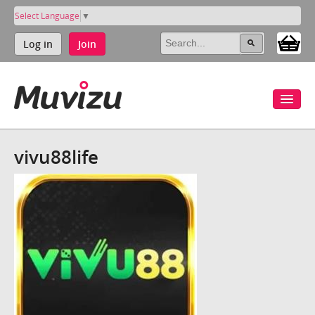
Select Language
▼
Log in
Join
vivu88life