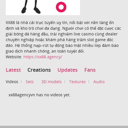
XX88 là nhà cái trực tuyến uy tín, nổi bật với nền tảng ổn
định và kho trò chơi đa dạng. Người chơi có thể đặt cược các
giải bóng đá hàng đầu, trải nghiệm live casino cùng dealer
chuyên nghiệp hoặc khám phá hàng trăm slot game độc
đáo. Hệ thống nạp–rút tự động bảo mật nhiều lớp đảm bảo
giao dịch nhanh chóng, an toàn tuyệt đối.
Website:
https://xx88.agency/
Latest
Creations
Updates
Fans
Videos
Sets
3D models
Textures
Audio
xx88agencyvn has no videos yet.