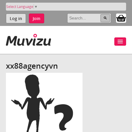
Select Language
▼
Log in
Join
xx88agencyvn