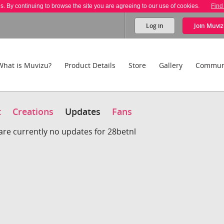
es. By continuing to browse the site you are agreeing to our use of cookies.
Find
Log in
Join
Muviz
What is Muvizu?
Product Details
Store
Gallery
Commun
t
Creations
Updates
Fans
are currently no updates for 28betnl