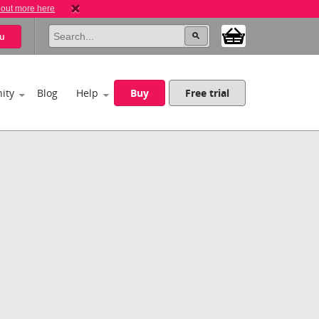
 out more here
u
ity
Blog
Help
Buy
Free trial