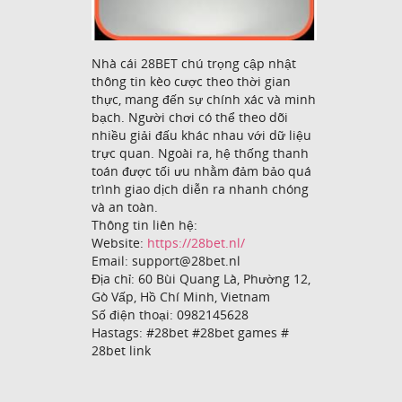
Nhà cái 28BET chú trọng cập nhật
thông tin kèo cược theo thời gian
thực, mang đến sự chính xác và minh
bạch. Người chơi có thể theo dõi
nhiều giải đấu khác nhau với dữ liệu
trực quan. Ngoài ra, hệ thống thanh
toán được tối ưu nhằm đảm bảo quá
trình giao dịch diễn ra nhanh chóng
và an toàn.
Thông tin liên hệ:
Website:
https://28bet.nl/
Email: support@28bet.nl
Địa chỉ: 60 Bùi Quang Là, Phường 12,
Gò Vấp, Hồ Chí Minh, Vietnam
Số điện thoại: 0982145628
Hastags: #28bet #28bet games #
28bet link