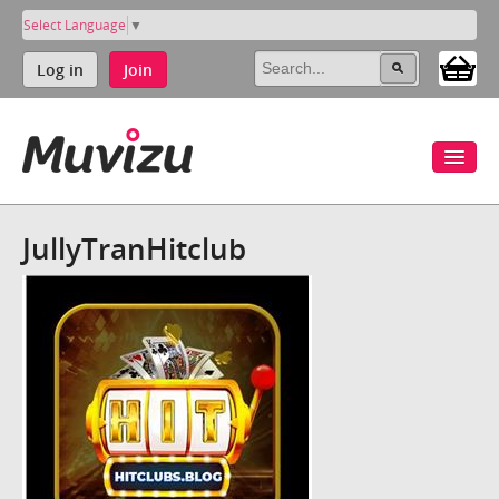
Select Language
▼
Log in
Join
JullyTranHitclub