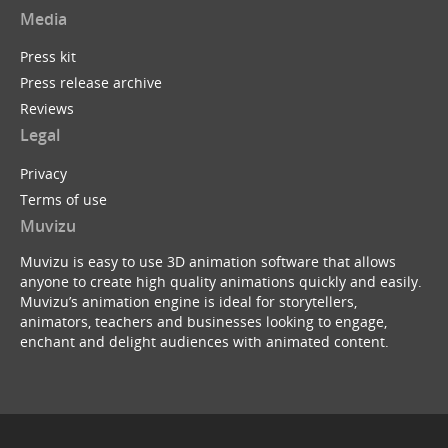
Media
Press kit
Press release archive
Reviews
Legal
Privacy
Terms of use
Muvizu
Muvizu is easy to use 3D animation software that allows
anyone to create high quality animations quickly and easily.
Muvizu’s animation engine is ideal for storytellers,
animators, teachers and businesses looking to engage,
enchant and delight audiences with animated content.